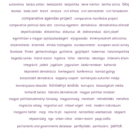
blo
autonómia
balázs zoltán
beköszöntő
belpolitika
bene márton
bertha szilvia
bocskai
boda zsolt
brexit
cenzúra
civil ethosz
civil szervezetek
civil társadalom
comparative agendas project
comparative manifestos project
comparative political data sets
corvinus egyetem
demokrácia
demokratikus ellenzé
depolitizálódás
diktatórikus
diskurzus
dk
doktorandusz
dúró józsef
egymillióan a magyar sajtószabadságért
eljogiasodás
élményvezérelt aktivizmus
elszámoltatás
érzelmek
etnikai tisztogatás
eurobarometer
european social survey
facebook
filmek
géntechnológia
guillotine
gyűjtőpárt
habermas
hatalompolitik
hegedűs tamás
hibrid rezsim
higiénia
hitler
identitás
ideológia
illiberális állam
integráció
jobbik
jogállam
joguralom
kádár-rendszer
katharok
képviseleti demokrácia
kierkegaard
konferencia
konrád györgy
konszolidált demokrácia
koppány-csoport
kormányzás autoriter módja
körösényi andrás
kormányzásra készülés
korrupció
közszolgálati média
lenhardt balázs
liberális demokráciák
magyar politikai rendszer
magyar politikatudományi társaság
magyarország
mávészet
mérséklődés
metaforá
migrációs válság
migration aid
mikael wigell
mnb
modern individuum
mozgalmi háttér
mszp
mta tk pti
napirend
nemzetközi adatbázisok
néppárti
népszerűség
ngo
orbán viktor
orbán-rezsim
papp zsófia
pártok
parliaments and governments database
pártfejlődés
partikuláris