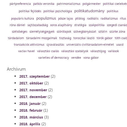
pártpreferencia
patkós veronika
patrimonializmus
polgármester
politikai cselekvé
politikatudomány
politikai fejlődés
politikai pszichológia
politikus
populizmus
populáris kultúra
pősze lajos
ptiblog
radikális
radikalizmus
rítus
róna dániel
sajtószabadság
soros alapítvány
stratégia
szakpolitika
szegedi csaná
szélsőséges
személyiségjegyek
szórólapok
szövegbányászat
sztálin
szürke zóna
tárdadalom
társadalmi mozgalmak
tisztaság
toroczkai lászló
török gábor
tóth csa
tranzakciós aktivizmus
újraválasztás
univerzális civiltársadalom-elmélet
usaid
vaclav havel
választási csalás
választási szabályok
választójog
vallások
varieties of democracy
vendée
vona gábor
Archívum
(2)
2017. szeptember
(2)
2017. október
(2)
2017. november
(2)
2017. december
(2)
2018. január
(1)
2018. február
(3)
2018. március
(2)
2018. április