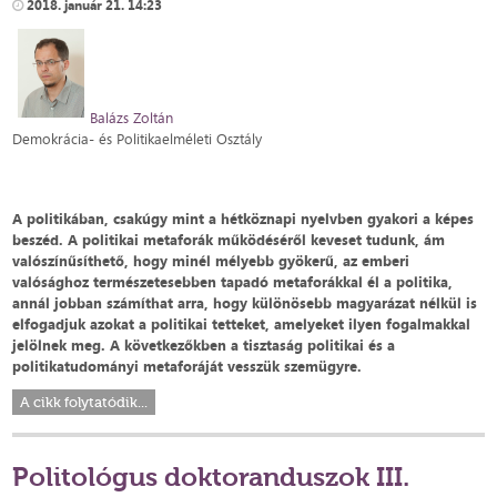
2018. január 21. 14:23
Balázs Zoltán
Demokrácia- és Politikaelméleti Osztály
A politikában, csakúgy mint a hétköznapi nyelvben gyakori a képes
beszéd. A politikai metaforák működéséről keveset tudunk, ám
valószínűsíthető, hogy minél mélyebb gyökerű, az emberi
valósághoz természetesebben tapadó metaforákkal él a politika,
annál jobban számíthat arra, hogy különösebb magyarázat nélkül is
elfogadjuk azokat a politikai tetteket, amelyeket ilyen fogalmakkal
jelölnek meg. A következőkben a tisztaság politikai és a
politikatudományi metaforáját vesszük szemügyre.
A cikk folytatódik...
Politológus doktoranduszok III.