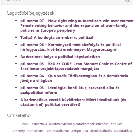
Legutóbbi bejegyzések
pti memo 07 – How right-wing autocratizers win over women
Female voting behavior and the expansion of work-family
policies in Europe’s periphery
Tudta? A boldogtalan ember is politizál!
pti memo 06 – Kormányzati médiabefolyás és politikai
hírfogyasztás: kísérleti eredmények Magyarországról
Az érzelmek helye a politikai képviseletben
pti memo 05 – BeU és CORE: Jean Monnet Chair és Centre of
Excellence projekt-tapasztalatok margójára
pti memo 04 – Quo vadis Törökországban és a demokrácia
jövője a világban
pti memo 03 – Ideológiai konfliktus, szavazati alku és
szakpolitikai reform
A karizmatikus vezető bűvkörében: Miért idealizálunk (és
utasítunk el) politikai vezetőket?
Címkefelhő
2010
aktivizmus
alkotmánybíróság hatáskörének szűkítése
altruista
amnesty international
antipluralizmus
antipolitika
átpolitizálódás
autokratikus