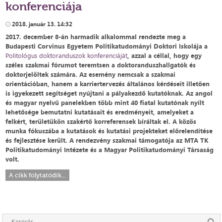
konferenciája
2018. január 13. 14:32
2017. december 8-án harmadik alkalommal rendezte meg a
Budapesti Corvinus Egyetem Politikatudományi Doktori Iskolája a
Politológus doktoranduszok konferenciáját
, azzal a céllal, hogy egy
széles szakmai fórumot teremtsen a doktoranduszhallgatók és
doktorjelöltek számára. Az esemény nemcsak a szakmai
orientációban, hanem a karriertervezés általános kérdéseit illetően
is igyekezett segítséget nyújtani a pályakezdő kutatóknak. Az angol
és magyar nyelvű panelekben több mint 40 fiatal kutatónak nyílt
lehetősége bemutatni kutatásait és eredményeit, amelyeket a
felkért, területükön szakértő korreferensek bíráltak el. A közös
munka fókuszába a kutatások és kutatási projekteket előrelendítése
és fejlesztése került. A rendezvény szakmai támogatója az MTA TK
Politikatudományi Intézete és a Magyar Politikatudományi Társaság
volt.
A cikk folytatódik...