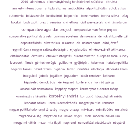
2010
aktivizmus
alkotmánybíróság hatáskörének szűkítése
altruista
amnesty international
antipluralizmus
antipolitika
átpolitizálódás
autokratikus
blo
autonómia
balázs zoltán
beköszöntő
belpolitika
bene márton
bertha szilvia
bocskai
boda zsolt
brexit
cenzúra
civil ethosz
civil szervezetek
civil társadalom
comparative agendas project
comparative manifestos project
comparative political data sets
corvinus egyetem
demokrácia
demokratikus ellenzé
depolitizálódás
diktatórikus
diskurzus
dk
doktorandusz
dúró józsef
egymillióan a magyar sajtószabadságért
eljogiasodás
élményvezérelt aktivizmus
elszámoltatás
érzelmek
etnikai tisztogatás
eurobarometer
european social survey
facebook
filmek
géntechnológia
guillotine
gyűjtőpárt
habermas
hatalompolitik
hegedűs tamás
hibrid rezsim
higiénia
hitler
identitás
ideológia
illiberális állam
integráció
jobbik
jogállam
joguralom
kádár-rendszer
katharok
képviseleti demokrácia
kierkegaard
konferencia
konrád györgy
konszolidált demokrácia
koppány-csoport
kormányzás autoriter módja
körösényi andrás
kormányzásra készülés
korrupció
közszolgálati média
lenhardt balázs
liberális demokráciák
magyar politikai rendszer
magyar politikatudományi társaság
magyarország
mávészet
mérséklődés
metaforá
migrációs válság
migration aid
mikael wigell
mnb
modern individuum
mozgalmi háttér
mszp
mta tk pti
napirend
nemzetközi adatbázisok
néppárti