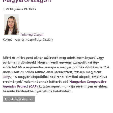
2018. június 19. 16:17
Pokornyi Zsanett
Kormányzás és Közpolitika Osztály
Miért és miért pont akkor születnek meg adott kormányzati vagy
parlamenti döntések? Hogyan kerül egy-egy szakpolitikai ügy
előtérbe? Mi a napirendek szerepe a magyar politika döntéseiben? A
Boda Zsolt és Sebők Miklós által szerkesztett, frissen megjelent
könyv
, "A magyar közpolitikai napirend: Elméleti alapok, empirikus
eredmények" valamint annak hátterét adó
Hungarian Comparative
Agendas Project (CAP)
kutatócsoport munkája révén ilyen és ehhez
hasonló kérdésekbe nyerhetünk betekintést.
A cikk folytatódik...