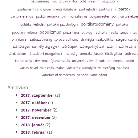
népszerűség
ngo
orbán viktor
orbán-rezsim
papp zsófia
pártok
parliaments and governments database
pártfejlődés
partikuláris
pártpreferencia
patkós veronika
patrimonializmus
polgármester
politikai cselekvé
politikatudomány
politikai fejlődés
politikai pszichológia
politikus
populizmus
populáris kultúra
pősze lajos
ptiblog
radikális
radikalizmus
rítus
róna dániel
sajtószabadság
soros alapítvány
stratégia
szakpolitika
szegedi csaná
szélsőséges
személyiségjegyek
szórólapok
szövegbányászat
sztálin
szürke zóna
tárdadalom
társadalmi mozgalmak
tisztaság
toroczkai lászló
török gábor
tóth csa
tranzakciós aktivizmus
újraválasztás
univerzális civiltársadalom-elmélet
usaid
vaclav havel
választási csalás
választási szabályok
választójog
vallások
varieties of democracy
vendée
vona gábor
Archívum
(2)
2017. szeptember
(2)
2017. október
(2)
2017. november
(2)
2017. december
(2)
2018. január
(1)
2018. február