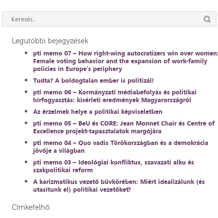
Legutóbbi bejegyzések
pti memo 07 – How right-wing autocratizers win over women
Female voting behavior and the expansion of work-family
policies in Europe’s periphery
Tudta? A boldogtalan ember is politizál!
pti memo 06 – Kormányzati médiabefolyás és politikai
hírfogyasztás: kísérleti eredmények Magyarországról
Az érzelmek helye a politikai képviseletben
pti memo 05 – BeU és CORE: Jean Monnet Chair és Centre of
Excellence projekt-tapasztalatok margójára
pti memo 04 – Quo vadis Törökországban és a demokrácia
jövője a világban
pti memo 03 – Ideológiai konfliktus, szavazati alku és
szakpolitikai reform
A karizmatikus vezető bűvkörében: Miért idealizálunk (és
utasítunk el) politikai vezetőket?
Címkefelhő