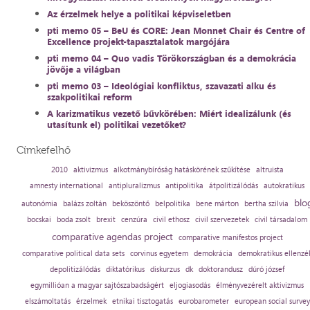
Az érzelmek helye a politikai képviseletben
pti memo 05 – BeU és CORE: Jean Monnet Chair és Centre of
Excellence projekt-tapasztalatok margójára
pti memo 04 – Quo vadis Törökországban és a demokrácia
jövője a világban
pti memo 03 – Ideológiai konfliktus, szavazati alku és
szakpolitikai reform
A karizmatikus vezető bűvkörében: Miért idealizálunk (és
utasítunk el) politikai vezetőket?
Címkefelhő
2010
aktivizmus
alkotmánybíróság hatáskörének szűkítése
altruista
amnesty international
antipluralizmus
antipolitika
átpolitizálódás
autokratikus
blo
autonómia
balázs zoltán
beköszöntő
belpolitika
bene márton
bertha szilvia
bocskai
boda zsolt
brexit
cenzúra
civil ethosz
civil szervezetek
civil társadalom
comparative agendas project
comparative manifestos project
comparative political data sets
corvinus egyetem
demokrácia
demokratikus ellenzé
depolitizálódás
diktatórikus
diskurzus
dk
doktorandusz
dúró józsef
egymillióan a magyar sajtószabadságért
eljogiasodás
élményvezérelt aktivizmus
elszámoltatás
érzelmek
etnikai tisztogatás
eurobarometer
european social survey