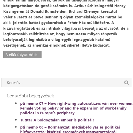
elnöki tanulmányok sorát, de sok tanulsággal szolgál a magyar
közigazgatásban dolgozók számára is. Arthur Schlesingertől Henry
Kissingeren át Donald Rumsfelden, Richard Cheneyn keresztül
Valerie Jarett és Steve Bennonig olyan személyiségeket mutat be
akik, jelentős hatást gyakoroltak a Fehér Ház működésére. A
kiszivárogtatások és az intrikák világába is beavatja az olvasóit, de a
legfontosabb célkitűzése az, hogy bemutassa milyen tényezők
befolyásolják leginkább a világ egyik legnagyobb hatalmú
vezetőjének, az amerikai elnöknek sikerét illetve kudarcát.
A cikk folytatódik...
Legutóbbi bejegyzések
pti memo 07 – How right-wing autocratizers win over women
Female voting behavior and the expansion of work-family
policies in Europe’s periphery
Tudta? A boldogtalan ember is politizál!
pti memo 06 – Kormányzati médiabefolyás és politikai
hírfogyasztás: kísérleti eredmények Magyarországról