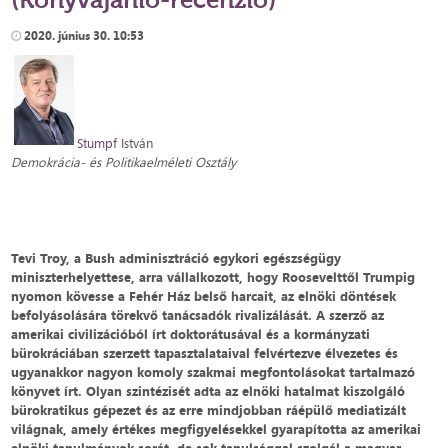
2020. június 30. 10:53
S
tumpf I
stván
Demokrácia- és Politikaelméleti Osztály
Tevi Troy, a Bush adminisztráció egykori egészségügy
miniszterhelyettese, arra vállalkozott, hogy Roosevelttől Trumpig
nyomon kövesse a Fehér Ház belső harcait, az elnöki döntések
befolyásolására törekvő tanácsadók rivalizálását. A szerző az
amerikai civilizációból írt doktorátusával és a kormányzati
bürokráciában szerzett tapasztalataival felvértezve élvezetes és
ugyanakkor nagyon komoly szakmai megfontolásokat tartalmazó
könyvet írt. Olyan szintézisét adta az elnöki hatalmat kiszolgáló
bürokratikus gépezet és az erre mindjobban ráépülő mediatizált
világnak, amely értékes megfigyelésekkel gyarapította az amerikai