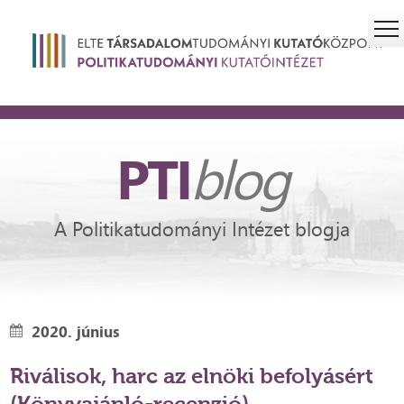
PTI
blog
A Politikatudományi Intézet blogja
2020. június
Riválisok, harc az elnöki befolyásért
(Könyvajánló-recenzió)