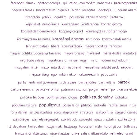
facebook
filmek
géntechnológia
guillotine
gyűjtőpárt
habermas
hatalompolitik
hegedűs tamás
hibrid rezsim
higiénia
hitler
identitás
ideológia
illiberális állam
integráció
jobbik
jogállam
joguralom
kádár-rendszer
katharok
képviseleti demokrácia
kierkegaard
konferencia
konrád györgy
konszolidált demokrácia
koppány-csoport
kormányzás autoriter módja
körösényi andrás
kormányzásra készülés
korrupció
közszolgálati média
lenhardt balázs
liberális demokráciák
magyar politikai rendszer
magyar politikatudományi társaság
magyarország
mávészet
mérséklődés
metaforá
migrációs válság
migration aid
mikael wigell
mnb
modern individuum
mozgalmi háttér
mszp
mta tk pti
napirend
nemzetközi adatbázisok
néppárti
népszerűség
ngo
orbán viktor
orbán-rezsim
papp zsófia
pártok
parliaments and governments database
pártfejlődés
partikuláris
pártpreferencia
patkós veronika
patrimonializmus
polgármester
politikai cselekvé
politikatudomány
politikai fejlődés
politikai pszichológia
politikus
populizmus
populáris kultúra
pősze lajos
ptiblog
radikális
radikalizmus
rítus
róna dániel
sajtószabadság
soros alapítvány
stratégia
szakpolitika
szegedi csaná
szélsőséges
személyiségjegyek
szórólapok
szövegbányászat
sztálin
szürke zóna
tárdadalom
társadalmi mozgalmak
tisztaság
toroczkai lászló
török gábor
tóth csa
tranzakciós aktivizmus
újraválasztás
univerzális civiltársadalom-elmélet
usaid