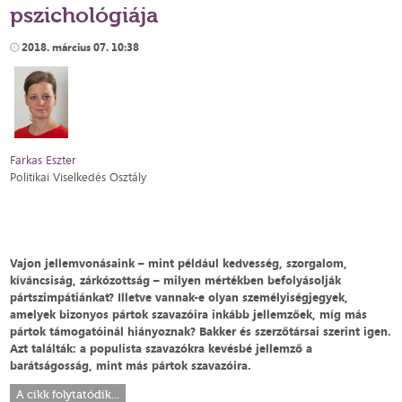
pszichológiája
2018. március 07. 10:38
Farkas Eszter
Politikai Viselkedés Osztály
Vajon jellemvonásaink – mint például kedvesség, szorgalom,
kíváncsiság, zárkózottság – milyen mértékben befolyásolják
pártszimpátiánkat? Illetve vannak-e olyan személyiségjegyek,
amelyek bizonyos pártok szavazóira inkább jellemzőek, míg más
pártok támogatóinál hiányoznak? Bakker és szerzőtársai szerint igen.
Azt találták: a populista szavazókra kevésbé jellemző a
barátságosság, mint más pártok szavazóira.
A cikk folytatódik...