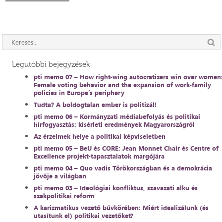
Legutóbbi bejegyzések
pti memo 07 – How right-wing autocratizers win over women
Female voting behavior and the expansion of work-family
policies in Europe’s periphery
Tudta? A boldogtalan ember is politizál!
pti memo 06 – Kormányzati médiabefolyás és politikai
hírfogyasztás: kísérleti eredmények Magyarországról
Az érzelmek helye a politikai képviseletben
pti memo 05 – BeU és CORE: Jean Monnet Chair és Centre of
Excellence projekt-tapasztalatok margójára
pti memo 04 – Quo vadis Törökországban és a demokrácia
jövője a világban
pti memo 03 – Ideológiai konfliktus, szavazati alku és
szakpolitikai reform
A karizmatikus vezető bűvkörében: Miért idealizálunk (és
utasítunk el) politikai vezetőket?