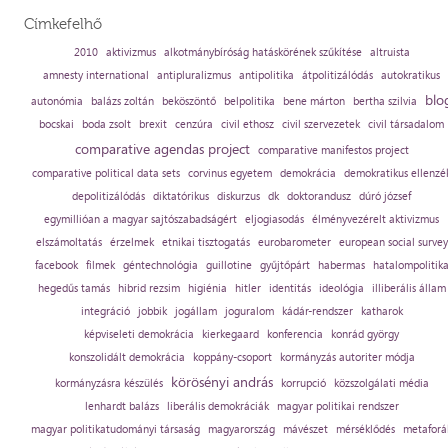
Címkefelhő
2010
aktivizmus
alkotmánybíróság hatáskörének szűkítése
altruista
amnesty international
antipluralizmus
antipolitika
átpolitizálódás
autokratikus
blo
autonómia
balázs zoltán
beköszöntő
belpolitika
bene márton
bertha szilvia
bocskai
boda zsolt
brexit
cenzúra
civil ethosz
civil szervezetek
civil társadalom
comparative agendas project
comparative manifestos project
comparative political data sets
corvinus egyetem
demokrácia
demokratikus ellenzé
depolitizálódás
diktatórikus
diskurzus
dk
doktorandusz
dúró józsef
egymillióan a magyar sajtószabadságért
eljogiasodás
élményvezérelt aktivizmus
elszámoltatás
érzelmek
etnikai tisztogatás
eurobarometer
european social survey
facebook
filmek
géntechnológia
guillotine
gyűjtőpárt
habermas
hatalompolitik
hegedűs tamás
hibrid rezsim
higiénia
hitler
identitás
ideológia
illiberális állam
integráció
jobbik
jogállam
joguralom
kádár-rendszer
katharok
képviseleti demokrácia
kierkegaard
konferencia
konrád györgy
konszolidált demokrácia
koppány-csoport
kormányzás autoriter módja
körösényi andrás
kormányzásra készülés
korrupció
közszolgálati média
lenhardt balázs
liberális demokráciák
magyar politikai rendszer
magyar politikatudományi társaság
magyarország
mávészet
mérséklődés
metaforá