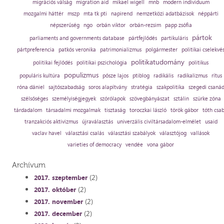
migrációs válság
migration aid
mikael wigell
mnb
modern individuum
mozgalmi háttér
mszp
mta tk pti
napirend
nemzetközi adatbázisok
néppárti
népszerűség
ngo
orbán viktor
orbán-rezsim
papp zsófia
pártok
parliaments and governments database
pártfejlődés
partikuláris
pártpreferencia
patkós veronika
patrimonializmus
polgármester
politikai cselekvé
politikatudomány
politikai fejlődés
politikai pszichológia
politikus
populizmus
populáris kultúra
pősze lajos
ptiblog
radikális
radikalizmus
rítus
róna dániel
sajtószabadság
soros alapítvány
stratégia
szakpolitika
szegedi csaná
szélsőséges
személyiségjegyek
szórólapok
szövegbányászat
sztálin
szürke zóna
tárdadalom
társadalmi mozgalmak
tisztaság
toroczkai lászló
török gábor
tóth csa
tranzakciós aktivizmus
újraválasztás
univerzális civiltársadalom-elmélet
usaid
vaclav havel
választási csalás
választási szabályok
választójog
vallások
varieties of democracy
vendée
vona gábor
Archívum
(2)
2017. szeptember
(2)
2017. október
(2)
2017. november
(2)
2017. december