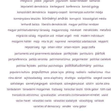
integráció
jobbik
jogállam
joguralom
kádár-rendszer
katharok
képviseleti demokrácia
kierkegaard
konferencia
konrád györgy
konszolidált demokrácia
koppány-csoport
kormányzás autoriter módja
körösényi andrás
kormányzásra készülés
korrupció
közszolgálati média
lenhardt balázs
liberális demokráciák
magyar politikai rendszer
magyar politikatudományi társaság
magyarország
mávészet
mérséklődés
metaforá
migrációs válság
migration aid
mikael wigell
mnb
modern individuum
mozgalmi háttér
mszp
mta tk pti
napirend
nemzetközi adatbázisok
néppárti
népszerűség
ngo
orbán viktor
orbán-rezsim
papp zsófia
pártok
parliaments and governments database
pártfejlődés
partikuláris
pártpreferencia
patkós veronika
patrimonializmus
polgármester
politikai cselekvé
politikatudomány
politikai fejlődés
politikai pszichológia
politikus
populizmus
populáris kultúra
pősze lajos
ptiblog
radikális
radikalizmus
rítus
róna dániel
sajtószabadság
soros alapítvány
stratégia
szakpolitika
szegedi csaná
szélsőséges
személyiségjegyek
szórólapok
szövegbányászat
sztálin
szürke zóna
tárdadalom
társadalmi mozgalmak
tisztaság
toroczkai lászló
török gábor
tóth csa
tranzakciós aktivizmus
újraválasztás
univerzális civiltársadalom-elmélet
usaid
vaclav havel
választási csalás
választási szabályok
választójog
vallások
varieties of democracy
vendée
vona gábor