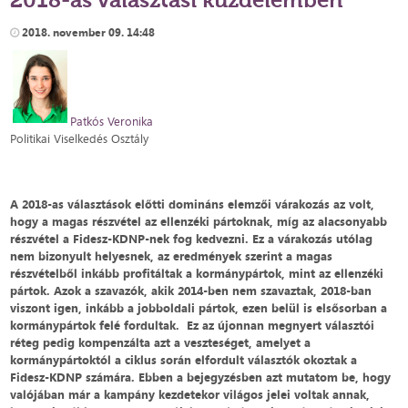
2018. november 09. 14:48
Patkós Veronika
Politikai Viselkedés Osztály
A 2018-as választások előtti domináns elemzői várakozás az volt,
hogy a magas részvétel az ellenzéki pártoknak, míg az alacsonyabb
részvétel a Fidesz-KDNP-nek fog kedvezni. Ez a várakozás utólag
nem bizonyult helyesnek, az eredmények szerint a magas
részvételből inkább profitáltak a kormánypártok, mint az ellenzéki
pártok. Azok a szavazók, akik 2014-ben nem szavaztak, 2018-ban
viszont igen, inkább a jobboldali pártok, ezen belül is elsősorban a
kormánypártok felé fordultak. Ez az újonnan megnyert választói
réteg pedig kompenzálta azt a veszteséget, amelyet a
kormánypártoktól a ciklus során elfordult választók okoztak a
Fidesz-KDNP számára. Ebben a bejegyzésben azt mutatom be, hogy
valójában már a kampány kezdetekor világos jelei voltak annak,