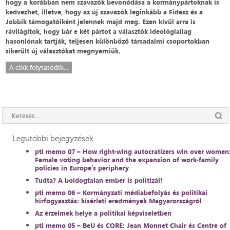
hogy a korábban nem szavazók bevonódása a kormánypártoknak is
kedvezhet, illetve, hogy az új szavazók leginkább a Fidesz és a
Jobbik támogatóiként jelennek majd meg. Ezen kívül arra is
rávilágítok, hogy bár e két pártot a választók ideológiailag
hasonlónak tartják, teljesen különböző társadalmi csoportokban
sikerült új választókat megnyerniük.
A cikk folytatódik...
Legutóbbi bejegyzések
pti memo 07 – How right-wing autocratizers win over women
Female voting behavior and the expansion of work-family
policies in Europe’s periphery
Tudta? A boldogtalan ember is politizál!
pti memo 06 – Kormányzati médiabefolyás és politikai
hírfogyasztás: kísérleti eredmények Magyarországról
Az érzelmek helye a politikai képviseletben
pti memo 05 – BeU és CORE: Jean Monnet Chair és Centre of