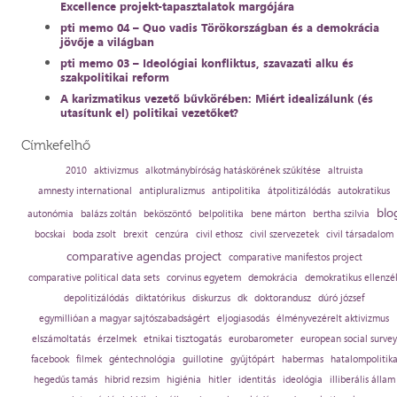
Excellence projekt-tapasztalatok margójára
pti memo 04 – Quo vadis Törökországban és a demokrácia
jövője a világban
pti memo 03 – Ideológiai konfliktus, szavazati alku és
szakpolitikai reform
A karizmatikus vezető bűvkörében: Miért idealizálunk (és
utasítunk el) politikai vezetőket?
Címkefelhő
2010
aktivizmus
alkotmánybíróság hatáskörének szűkítése
altruista
amnesty international
antipluralizmus
antipolitika
átpolitizálódás
autokratikus
blo
autonómia
balázs zoltán
beköszöntő
belpolitika
bene márton
bertha szilvia
bocskai
boda zsolt
brexit
cenzúra
civil ethosz
civil szervezetek
civil társadalom
comparative agendas project
comparative manifestos project
comparative political data sets
corvinus egyetem
demokrácia
demokratikus ellenzé
depolitizálódás
diktatórikus
diskurzus
dk
doktorandusz
dúró józsef
egymillióan a magyar sajtószabadságért
eljogiasodás
élményvezérelt aktivizmus
elszámoltatás
érzelmek
etnikai tisztogatás
eurobarometer
european social survey
facebook
filmek
géntechnológia
guillotine
gyűjtőpárt
habermas
hatalompolitik
hegedűs tamás
hibrid rezsim
higiénia
hitler
identitás
ideológia
illiberális állam