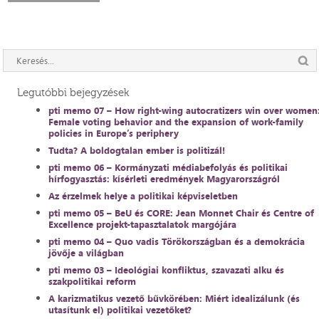
Legutóbbi bejegyzések
pti memo 07 – How right-wing autocratizers win over women
Female voting behavior and the expansion of work-family
policies in Europe’s periphery
Tudta? A boldogtalan ember is politizál!
pti memo 06 – Kormányzati médiabefolyás és politikai
hírfogyasztás: kísérleti eredmények Magyarországról
Az érzelmek helye a politikai képviseletben
pti memo 05 – BeU és CORE: Jean Monnet Chair és Centre of
Excellence projekt-tapasztalatok margójára
pti memo 04 – Quo vadis Törökországban és a demokrácia
jövője a világban
pti memo 03 – Ideológiai konfliktus, szavazati alku és
szakpolitikai reform
A karizmatikus vezető bűvkörében: Miért idealizálunk (és
utasítunk el) politikai vezetőket?