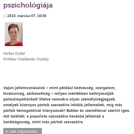
pszichológiája
2018. március 07. 10:38
Farkas Eszter
Politikai Viselkedés Osztály
Vajon jellemvonásaink – mint például kedvesség, szorgalom,
kíváncsiság, zárkózottság – milyen mértékben befolyásolják
pártszimpátiánkat? Illetve vannak-e olyan személyiségjegyek,
amelyek bizonyos pártok szavazóira inkább jellemzőek, míg más
pártok támogatóinál hiányoznak? Bakker és szerzőtársai szerint igen.
Azt találták: a populista szavazókra kevésbé jellemző a
barátságosság, mint más pártok szavazóira.
A cikk folytatódik...