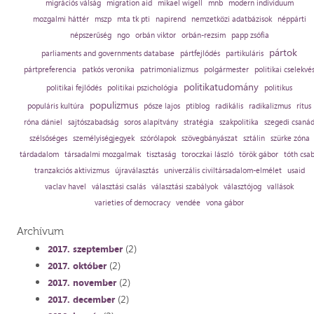
migrációs válság
migration aid
mikael wigell
mnb
modern individuum
mozgalmi háttér
mszp
mta tk pti
napirend
nemzetközi adatbázisok
néppárti
népszerűség
ngo
orbán viktor
orbán-rezsim
papp zsófia
pártok
parliaments and governments database
pártfejlődés
partikuláris
pártpreferencia
patkós veronika
patrimonializmus
polgármester
politikai cselekvé
politikatudomány
politikai fejlődés
politikai pszichológia
politikus
populizmus
populáris kultúra
pősze lajos
ptiblog
radikális
radikalizmus
rítus
róna dániel
sajtószabadság
soros alapítvány
stratégia
szakpolitika
szegedi csaná
szélsőséges
személyiségjegyek
szórólapok
szövegbányászat
sztálin
szürke zóna
tárdadalom
társadalmi mozgalmak
tisztaság
toroczkai lászló
török gábor
tóth csa
tranzakciós aktivizmus
újraválasztás
univerzális civiltársadalom-elmélet
usaid
vaclav havel
választási csalás
választási szabályok
választójog
vallások
varieties of democracy
vendée
vona gábor
Archívum
(2)
2017. szeptember
(2)
2017. október
(2)
2017. november
(2)
2017. december