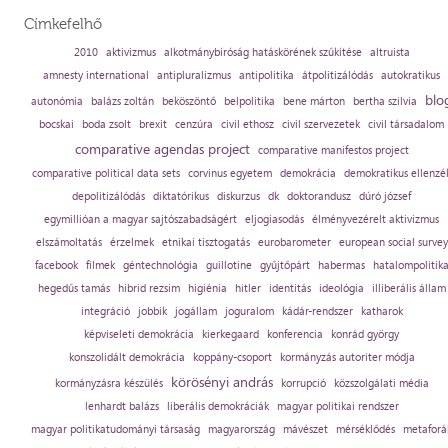
Címkefelhő
2010
aktivizmus
alkotmánybíróság hatáskörének szűkítése
altruista
amnesty international
antipluralizmus
antipolitika
átpolitizálódás
autokratikus
blo
autonómia
balázs zoltán
beköszöntő
belpolitika
bene márton
bertha szilvia
bocskai
boda zsolt
brexit
cenzúra
civil ethosz
civil szervezetek
civil társadalom
comparative agendas project
comparative manifestos project
comparative political data sets
corvinus egyetem
demokrácia
demokratikus ellenzé
depolitizálódás
diktatórikus
diskurzus
dk
doktorandusz
dúró józsef
egymillióan a magyar sajtószabadságért
eljogiasodás
élményvezérelt aktivizmus
elszámoltatás
érzelmek
etnikai tisztogatás
eurobarometer
european social survey
facebook
filmek
géntechnológia
guillotine
gyűjtőpárt
habermas
hatalompolitik
hegedűs tamás
hibrid rezsim
higiénia
hitler
identitás
ideológia
illiberális állam
integráció
jobbik
jogállam
joguralom
kádár-rendszer
katharok
képviseleti demokrácia
kierkegaard
konferencia
konrád györgy
konszolidált demokrácia
koppány-csoport
kormányzás autoriter módja
körösényi andrás
kormányzásra készülés
korrupció
közszolgálati média
lenhardt balázs
liberális demokráciák
magyar politikai rendszer
magyar politikatudományi társaság
magyarország
mávészet
mérséklődés
metaforá