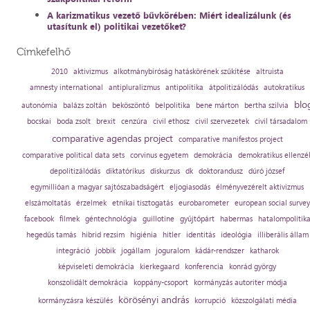
A karizmatikus vezető bűvkörében: Miért idealizálunk (és
utasítunk el) politikai vezetőket?
Címkefelhő
2010
aktivizmus
alkotmánybíróság hatáskörének szűkítése
altruista
amnesty international
antipluralizmus
antipolitika
átpolitizálódás
autokratikus
blo
autonómia
balázs zoltán
beköszöntő
belpolitika
bene márton
bertha szilvia
bocskai
boda zsolt
brexit
cenzúra
civil ethosz
civil szervezetek
civil társadalom
comparative agendas project
comparative manifestos project
comparative political data sets
corvinus egyetem
demokrácia
demokratikus ellenzé
depolitizálódás
diktatórikus
diskurzus
dk
doktorandusz
dúró józsef
egymillióan a magyar sajtószabadságért
eljogiasodás
élményvezérelt aktivizmus
elszámoltatás
érzelmek
etnikai tisztogatás
eurobarometer
european social survey
facebook
filmek
géntechnológia
guillotine
gyűjtőpárt
habermas
hatalompolitik
hegedűs tamás
hibrid rezsim
higiénia
hitler
identitás
ideológia
illiberális állam
integráció
jobbik
jogállam
joguralom
kádár-rendszer
katharok
képviseleti demokrácia
kierkegaard
konferencia
konrád györgy
konszolidált demokrácia
koppány-csoport
kormányzás autoriter módja
körösényi andrás
kormányzásra készülés
korrupció
közszolgálati média