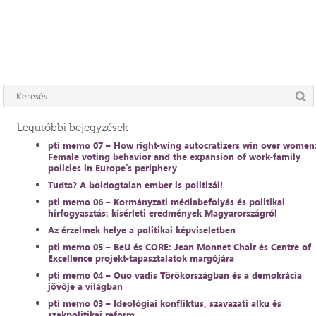
Legutóbbi bejegyzések
pti memo 07 – How right-wing autocratizers win over women
Female voting behavior and the expansion of work-family
policies in Europe’s periphery
Tudta? A boldogtalan ember is politizál!
pti memo 06 – Kormányzati médiabefolyás és politikai
hírfogyasztás: kísérleti eredmények Magyarországról
Az érzelmek helye a politikai képviseletben
pti memo 05 – BeU és CORE: Jean Monnet Chair és Centre of
Excellence projekt-tapasztalatok margójára
pti memo 04 – Quo vadis Törökországban és a demokrácia
jövője a világban
pti memo 03 – Ideológiai konfliktus, szavazati alku és
szakpolitikai reform