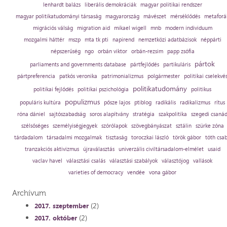
lenhardt balázs
liberális demokráciák
magyar politikai rendszer
magyar politikatudományi társaság
magyarország
mávészet
mérséklődés
metaforá
migrációs válság
migration aid
mikael wigell
mnb
modern individuum
mozgalmi háttér
mszp
mta tk pti
napirend
nemzetközi adatbázisok
néppárti
népszerűség
ngo
orbán viktor
orbán-rezsim
papp zsófia
pártok
parliaments and governments database
pártfejlődés
partikuláris
pártpreferencia
patkós veronika
patrimonializmus
polgármester
politikai cselekvé
politikatudomány
politikai fejlődés
politikai pszichológia
politikus
populizmus
populáris kultúra
pősze lajos
ptiblog
radikális
radikalizmus
rítus
róna dániel
sajtószabadság
soros alapítvány
stratégia
szakpolitika
szegedi csaná
szélsőséges
személyiségjegyek
szórólapok
szövegbányászat
sztálin
szürke zóna
tárdadalom
társadalmi mozgalmak
tisztaság
toroczkai lászló
török gábor
tóth csa
tranzakciós aktivizmus
újraválasztás
univerzális civiltársadalom-elmélet
usaid
vaclav havel
választási csalás
választási szabályok
választójog
vallások
varieties of democracy
vendée
vona gábor
Archívum
(2)
2017. szeptember
(2)
2017. október