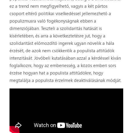
ez a trend nem megfigyelhető, vagyis a két pártos
csoport eltérő politikai viselkedéssel jellemezhető a
populizmusra való fogékonyságnak ebben a
dimenziójában. Teszteli a szolidaritás hatását is
kísérletében, és arra a következtetésre jut, hogy a
szolidaritást előmozdító ingerek ugyan növelik a hála
érzését, de azok nem csökkentik a populista attitűdök
intenzitását. Jövőbeli kutatásában azzal a kérdéssel kíván
foglalkozni, hogy az emberiesség, a közös emberi sors
érzése hogyan hat a populista attitűdökre, hogy
megtalálja a populista érzelmek deaktiválásának módját.