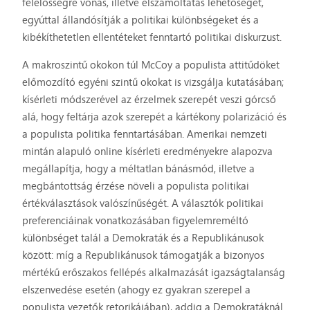
felelősségre vonás, illetve elszámoltatás lehetőségét,
egyúttal állandósítják a politikai különbségeket és a
kibékíthetetlen ellentéteket fenntartó politikai diskurzust.
A makroszintű okokon túl McCoy a populista attitűdöket
előmozdító egyéni szintű okokat is vizsgálja kutatásában;
kísérleti módszerével az érzelmek szerepét veszi górcső
alá, hogy feltárja azok szerepét a kártékony polarizáció és
a populista politika fenntartásában. Amerikai nemzeti
mintán alapuló online kísérleti eredményekre alapozva
megállapítja, hogy a méltatlan bánásmód, illetve a
megbántottság érzése növeli a populista politikai
értékválasztások valószínűségét. A választók politikai
preferenciáinak vonatkozásában figyelemreméltó
különbséget talál a Demokraták és a Republikánusok
között: míg a Republikánusok támogatják a bizonyos
mértékű erőszakos fellépés alkalmazását igazságtalanság
elszenvedése esetén (ahogy ez gyakran szerepel a
populista vezetők retorikájában), addig a Demokratáknál