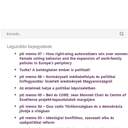
Legutóbbi bejegyzések
pti memo 07 – How right-wing autocratizers win over women
Female voting behavior and the expansion of work-family
policies in Europe’s periphery
Tudta? A boldogtalan ember is politizál!
pti memo 06 – Kormányzati médiabefolyás és politikai
hírfogyasztás: kísérleti eredmények Magyarországról
Az érzelmek helye a politikai képviseletben
pti memo 05 – BeU és CORE: Jean Monnet Chair és Centre of
Excellence projekt-tapasztalatok margójára
pti memo 04 – Quo vadis Törökországban és a demokrácia
jövője a világban
pti memo 03 – Ideológiai konfliktus, szavazati alku és
szakpolitikai reform