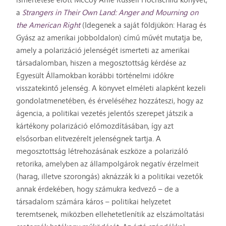
a
Strangers in Their Own Land: Anger and Mourning on
the American Right
(Idegenek a saját földjükön: Harag és
Gyász az amerikai jobboldalon) című művét mutatja be,
amely a polarizáció jelenségét ismerteti az amerikai
társadalomban, hiszen a megosztottság kérdése az
Egyesült Államokban korábbi történelmi időkre
visszatekintő jelenség. A könyvet elméleti alapként kezeli
gondolatmenetében, és érveléséhez hozzáteszi, hogy az
ágencia, a politikai vezetés jelentős szerepet játszik a
kártékony polarizáció előmozdításában, így azt
elsősorban elitvezérelt jelenségnek tartja. A
megosztottság létrehozásának eszköze a polarizáló
retorika, amelyben az állampolgárok negatív érzelmeit
(harag, illetve szorongás) aknázzák ki a politikai vezetők
annak érdekében, hogy számukra kedvező – de a
társadalom számára káros – politikai helyzetet
teremtsenek, miközben ellehetetlenítik az elszámoltatási