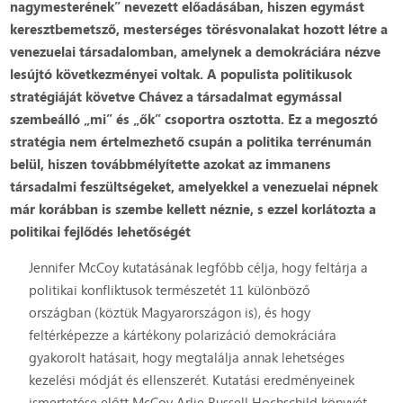
nagymesterének” nevezett előadásában, hiszen egymást
keresztbemetsző, mesterséges törésvonalakat hozott létre a
venezuelai társadalomban, amelynek a demokráciára nézve
lesújtó következményei voltak. A populista politikusok
stratégiáját követve Chávez a társadalmat egymással
szembeálló „mi” és „ők” csoportra osztotta. Ez a megosztó
stratégia nem értelmezhető csupán a politika terrénumán
belül, hiszen továbbmélyítette azokat az immanens
társadalmi feszültségeket, amelyekkel a venezuelai népnek
már korábban is szembe kellett néznie, s ezzel korlátozta a
politikai fejlődés lehetőségét
Jennifer McCoy kutatásának legfőbb célja, hogy feltárja a
politikai konfliktusok természetét 11 különböző
országban (köztük Magyarországon is), és hogy
feltérképezze a kártékony polarizáció demokráciára
gyakorolt hatásait, hogy megtalálja annak lehetséges
kezelési módját és ellenszerét. Kutatási eredményeinek
ismertetése előtt McCoy Arlie Russell Hochschild könyvét,