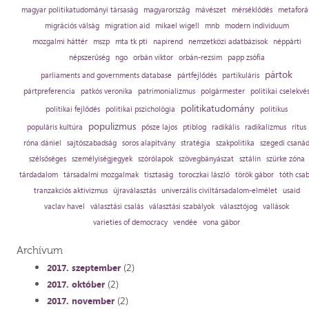
magyar politikatudományi társaság
magyarország
mávészet
mérséklődés
metaforá
migrációs válság
migration aid
mikael wigell
mnb
modern individuum
mozgalmi háttér
mszp
mta tk pti
napirend
nemzetközi adatbázisok
néppárti
népszerűség
ngo
orbán viktor
orbán-rezsim
papp zsófia
pártok
parliaments and governments database
pártfejlődés
partikuláris
pártpreferencia
patkós veronika
patrimonializmus
polgármester
politikai cselekvé
politikatudomány
politikai fejlődés
politikai pszichológia
politikus
populizmus
populáris kultúra
pősze lajos
ptiblog
radikális
radikalizmus
rítus
róna dániel
sajtószabadság
soros alapítvány
stratégia
szakpolitika
szegedi csaná
szélsőséges
személyiségjegyek
szórólapok
szövegbányászat
sztálin
szürke zóna
tárdadalom
társadalmi mozgalmak
tisztaság
toroczkai lászló
török gábor
tóth csa
tranzakciós aktivizmus
újraválasztás
univerzális civiltársadalom-elmélet
usaid
vaclav havel
választási csalás
választási szabályok
választójog
vallások
varieties of democracy
vendée
vona gábor
Archívum
(2)
2017. szeptember
(2)
2017. október
(2)
2017. november