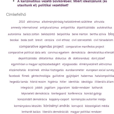
A karizmatikus vezető bűvkörében: Miért idealizálunk (és
utasítunk el) politikai vezetőket?
Címkefelhő
2010
aktivizmus
alkotmánybíróság hatáskörének szűkítése
altruista
amnesty international
antipluralizmus
antipolitika
átpolitizálódás
autokratikus
blo
autonómia
balázs zoltán
beköszöntő
belpolitika
bene márton
bertha szilvia
bocskai
boda zsolt
brexit
cenzúra
civil ethosz
civil szervezetek
civil társadalom
comparative agendas project
comparative manifestos project
comparative political data sets
corvinus egyetem
demokrácia
demokratikus ellenzé
depolitizálódás
diktatórikus
diskurzus
dk
doktorandusz
dúró józsef
egymillióan a magyar sajtószabadságért
eljogiasodás
élményvezérelt aktivizmus
elszámoltatás
érzelmek
etnikai tisztogatás
eurobarometer
european social survey
facebook
filmek
géntechnológia
guillotine
gyűjtőpárt
habermas
hatalompolitik
hegedűs tamás
hibrid rezsim
higiénia
hitler
identitás
ideológia
illiberális állam
integráció
jobbik
jogállam
joguralom
kádár-rendszer
katharok
képviseleti demokrácia
kierkegaard
konferencia
konrád györgy
konszolidált demokrácia
koppány-csoport
kormányzás autoriter módja
körösényi andrás
kormányzásra készülés
korrupció
közszolgálati média
lenhardt balázs
liberális demokráciák
magyar politikai rendszer