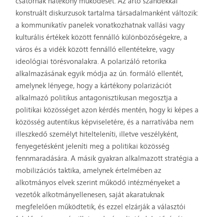
csatornák hatékony működését. Az ártó szándékkal
konstruált diskurzusok tartalma társadalmanként változik:
a kommunikatív panelek vonatkozhatnak vallási vagy
kulturális értékek között fennálló különbözőségekre, a
város és a vidék között fennálló ellentétekre, vagy
ideológiai törésvonalakra. A polarizáló retorika
alkalmazásának egyik módja az ún. formáló ellentét,
amelynek lényege, hogy a kártékony polarizációt
alkalmazó politikus antagonisztikusan megosztja a
politikai közösséget azon kérdés mentén, hogy ki képes a
közösség autentikus képviseletére, és a narratívába nem
illeszkedő személyt hitelteleníti, illetve veszélyként,
fenyegetésként jeleníti meg a politikai közösség
fennmaradására. A másik gyakran alkalmazott stratégia a
mobilizációs taktika, amelynek értelmében az
alkotmányos elvek szerint működő intézményeket a
vezetők alkotmányellenesen, saját akaratuknak
megfelelően működtetik, és ezzel elzárják a választói