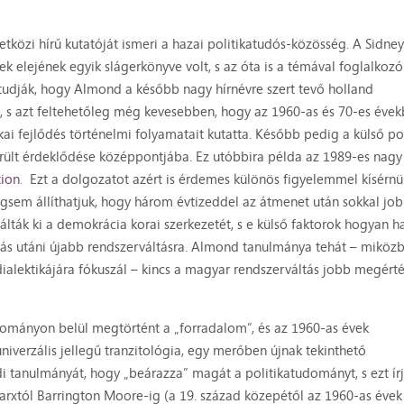
etközi hírű kutatóját ismeri a hazai politikatudós-közösség. A Sidney
k elejének egyik slágerkönyve volt, s az óta is a témával foglalkozó
tudják, hogy Almond a később nagy hírnévre szert tevő holland
lt, s azt feltehetőleg még kevesebben, hogy az 1960-as és 70-es éve
ai fejlődés történelmi folyamatait kutatta. Később pedig a külső pol
erült érdeklődése középpontjába. Ez utóbbira példa az 1989-es nagy
tion.
Ezt a dolgozatot azért is érdemes különös figyelemmel kísérnü
gsem állíthatjuk, hogy három évtizeddel az átmenet után sokkal jo
lták ki a demokrácia korai szerkezetét, s e külső faktorok hogyan h
ltás utáni újabb rendszerváltásra. Almond tanulmánya tehát – miköz
dialektikájára fókuszál – kincs a magyar rendszerváltás jobb megért
udományon belül megtörtént a „forradalom”, és az 1960-as évek
iverzális jellegű tranzitológia, egy merőben újnak tekinthető
di tanulmányát, hogy „beárazza” magát a politikatudományt, s ezt írj
Marxtól Barrington Moore-ig (a 19. század közepétől az 1960-as évek