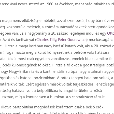
y rendkívül neves szerző az 1960-as években, manapság ritkábban i
a a maga nemzetköziség-elméletét, azzal szembesül, hogy bár növek
ég-központú elméletek, a számára irányadónak tekintett gondolko
gben van. Ez a hagyomány a 20. század legelején indul és egy
Ott
Az ő és tanítványai (
Charles Tilly
,
Peter Gourewitch
) munkásságána
. Hintze a maga korában nagy hatású kutató volt, aki a 20. század e
án) fogalmazta meg a külső környezetnek a belsőre való hatására
ai közül most csak egyetlen vonatkozást emelek ki, azt, amikor feli
ejlődés különbségének fő okát. Hintze a fő okot a geostratégiai pozí
hogy Nagy-Britannia és a kontinentális Európa nagyhatalmai nagyo
geikben és katonai pozícióikban. A britek tengeri hatalom voltak, a
atáraik voltak. Ezért egészen mások voltak terjeszkedési lehetősége
tőség hatással volt a belpolitikára is: angol területen a külső
izmus, míg a kontinensen a bürokratikus centralizáció társult.
 illetve pártpolitikai megoldások korántsem csak a belső erők
y szerepet játszik ezek formálódásában az a körülmény, hogy az a