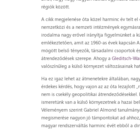
régiók között.
A cikk megjelenése óta közel harminc év telt el
nemzetközi és a nemzeti intézmények egymásra h
irodalma nagy erővel irányítja figyelmünket a k
emlékeztetően, amit az 1960-as évek kapcsán Al
mögött belső tényezők, társadalmi csoportok és
átrendeződések szerepe. Ahogy a
Gleditsch-Wa
valószínűleg a külső környezet változásainak ha
Ha ez igaz lehet az átmenetekre általában, nagy
érdekes kérdés, hogy vajon az az óta lezajlott 
nem is csekély geopolitikai átrendeződésekkel.
ismeretünk van a külső környezetnek a hazai bels
Véleményem szerint Gabriel Almond tanulmányán
megismerése nagyon jó támpontokat ad ahhoz, 
magyar rendszerváltás harminc évét ebből a dim