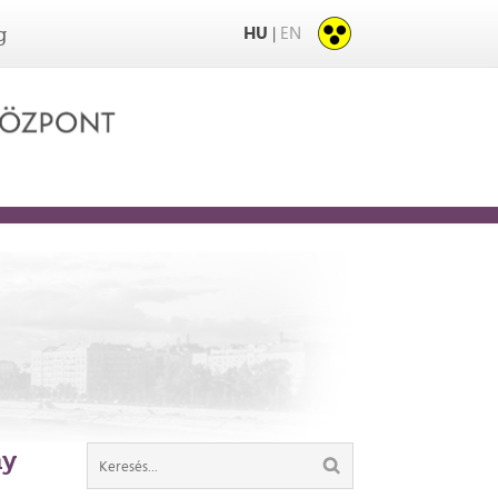
HU
EN
|
g
ny