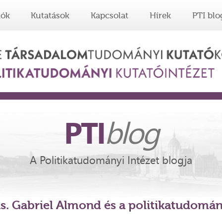
tók
Kutatások
Kapcsolat
Hírek
PTI blo
PTI
blog
A Politikatudományi Intézet blogja
s. Gabriel Almond és a politikatudomá