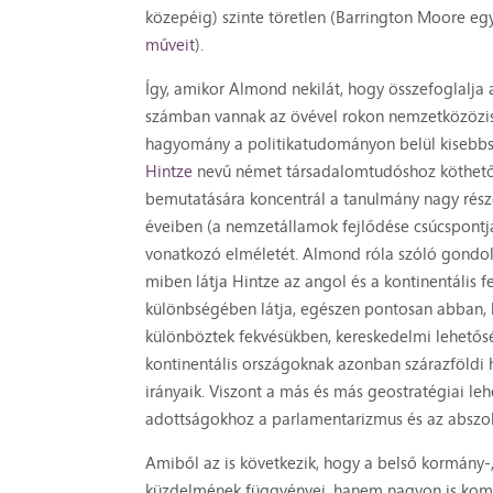
közepéig) szinte töretlen (Barrington Moore eg
műveit
).
Így, amikor Almond nekilát, hogy összefoglalj
számban vannak az övével rokon nemzetközözis
hagyomány a politikatudományon belül kisebbsé
Hintze
nevű német társadalomtudóshoz köthető. 
bemutatására koncentrál a tanulmány nagy része
éveiben (a nemzetállamok fejlődése csúcspontj
vonatkozó elméletét. Almond róla szóló gondolat
miben látja Hintze az angol és a kontinentális f
különbségében látja, egészen pontosan abban, 
különböztek fekvésükben, kereskedelmi lehetősé
kontinentális országoknak azonban szárazföldi h
irányaik. Viszont a más és más geostratégiai lehe
adottságokhoz a parlamentarizmus és az abszolut
Amiből az is következik, hogy a belső kormány-,
küzdelmének függvényei, hanem nagyon is komol