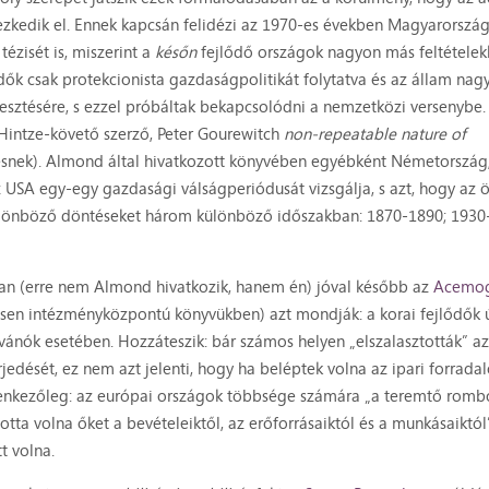
zkedik el. Ennek kapcsán felidézi az 1970-es években Magyarország
tézisét is, miszerint a
későn
fejlődő országok nagyon más feltételek
ődők csak protekcionista gazdaságpolitikát folytatva és az állam na
jlesztésére, s ezzel próbáltak bekapcsolódni a nemzetközi versenybe.
 Hintze-követő szerző, Peter Gourewitch
non-repeatable nature of
snek). Almond által hivatkozott könyvében egyébként Németország
 USA egy-egy gazdasági válságperiódusát vizsgálja, s azt, hogy az ö
különböző döntéseket három különböző időszakban: 1870-1890; 1930
an (erre nem Almond hivatkozik, hanem én) jóval később az
Acemog
ősen intézményközpontú könyvükben) azt mondják: a korai fejlődők 
ánók esetében. Hozzáteszik: bár számos helyen „elszalasztották” az
rjedését, ez nem azt jelenti, hogy ha beléptek volna az ipari forrad
llenkezőleg: az európai országok többsége számára „a teremtő rombo
otta volna őket a bevételeiktől, az erőforrásaiktól és a munkásaiktól
t volna.