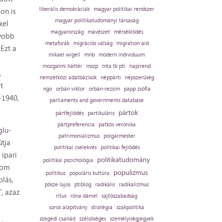
liberális demokráciák
magyar politikai rendszer
on is
magyar politikatudományi társaság
kel
magyarország
mávészet
mérséklődés
gyobb
metaforák
migrációs válság
migration aid
 Ezt a
mikael wigell
mnb
modern individuum
mozgalmi háttér
mszp
mta tk pti
napirend
,
nemzetközi adatbázisok
néppárti
népszerűség
t
ngo
orbán viktor
orbán-rezsim
papp zsófia
-1940,
parliaments and governments database
pártok
pártfejlődés
partikuláris
pártpreferencia
patkós veronika
lu-
patrimonializmus
polgármester
útja
politikai cselekvés
politikai fejlődés
 ipari
politikatudomány
politikai pszichológia
alom
populizmus
politikus
populáris kultúra
lás,
pősze lajos
ptiblog
radikális
radikalizmus
”, azaz
rítus
róna dániel
sajtószabadság
soros alapítvány
stratégia
szakpolitika
szegedi csanád
szélsőséges
személyiségjegyek