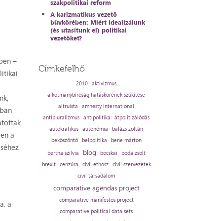
szakpolitikai reform
A karizmatikus vezető
bűvkörében: Miért idealizálunk
(és utasítunk el) politikai
vezetőket?
kben –
Címkefelhő
itikai
2010
aktivizmus
alkotmánybíróság hatáskörének szűkítése
nk,
altruista
amnesty international
bban
antipluralizmus
antipolitika
átpolitizálódás
atottak
autokratikus
autonómia
balázs zoltán
ben a
beköszöntő
belpolitika
bene márton
éséhez
blog
bertha szilvia
bocskai
boda zsolt
brexit
cenzúra
civil ethosz
civil szervezetek
civil társadalom
comparative agendas project
comparative manifestos project
a: a
comparative political data sets