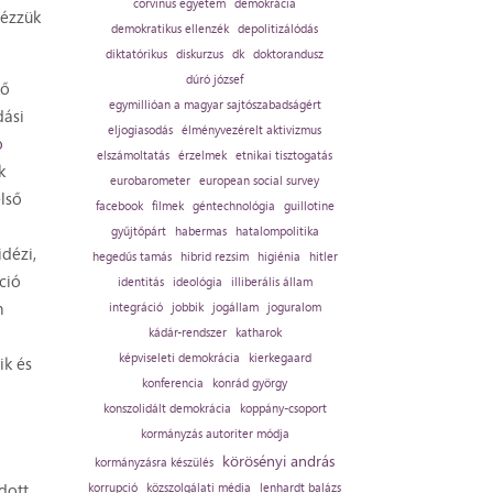
corvinus egyetem
demokrácia
dézzük
demokratikus ellenzék
depolitizálódás
diktatórikus
diskurzus
dk
doktorandusz
dúró józsef
vő
egymillióan a magyar sajtószabadságért
dási
eljogiasodás
élményvezérelt aktivizmus
o
elszámoltatás
érzelmek
etnikai tisztogatás
k
eurobarometer
european social survey
lső
facebook
filmek
géntechnológia
guillotine
gyűjtőpárt
habermas
hatalompolitika
dézi,
hegedűs tamás
hibrid rezsim
higiénia
hitler
ció
identitás
ideológia
illiberális állam
n
integráció
jobbik
jogállam
joguralom
kádár-rendszer
katharok
képviseleti demokrácia
kierkegaard
ik és
konferencia
konrád györgy
konszolidált demokrácia
koppány-csoport
kormányzás autoriter módja
körösényi andrás
kormányzásra készülés
dott
korrupció
közszolgálati média
lenhardt balázs