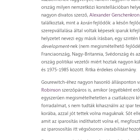
ország milyen nemzetközi konstellációban helye
nagyon divatos szerző,
Alexander Gerschenkron
találkoztak, mint a
korán
fejlődők: a későn fejl
szerepvállalása által voltak képesek iparuk kife
helyzetet nevezi egy másik írásban, egy szintén
development-
nek (nem megismételhető fejlődé
Franciaország, Nagy-Britannia, Svédország és az
ország politikai vezetői miért hoztak nagyon 
és 1975-1985 között. Ritka érdekes olvasmány.
Gourewitch-éhez nagyon hasonló állásponton v
Robinson
szerzőpáros is, amikor (egyébként er
egyszerűen megismételhetetlen a csatlakozni kív
forradalmat, s nem tudták kihasználni az ipar te
korába, azzal jót tettek volna maguknak. Sőt e
amit az iparosítás indíthatott volna el, megfoszt
az iparososítás itt végsősoron
instabilitást
hozot