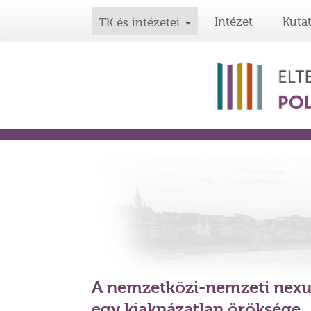
Intézet
Kuta
TK és intézetei
A nemzetközi-nemzeti nexu
egy kiaknázatlan öröksége