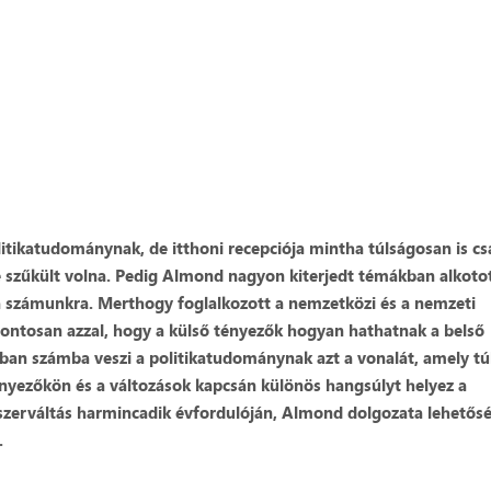
tikatudománynak, de itthoni recepciója mintha túlságosan is cs
re szűkült volna. Pedig Almond nagyon kiterjedt témákban alkotot
 a számunkra. Merthogy foglalkozott a nemzetközi és a nemzeti
pontosan azzal, hogy a külső tényezők hogyan hathatnak a belső
ban számba veszi a politikatudománynak azt a vonalát, amely t
ényezőkön és a változások kapcsán különös hangsúlyt helyez a
zerváltás harmincadik évfordulóján, Almond dolgozata lehetős
.