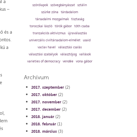
l a
szórólapok
szövegbányászat
sztálin
kus –
szürke zóna
tárdadalom
társadalmi mozgalmak
tisztaság
toroczkai lászló
török gábor
tóth csaba
ő és a
tranzakciós aktivizmus
újraválasztás
ontos.
univerzális civiltársadalom-elmélet
usaid
okú a
vaclav havel
választási csalás
választási szabályok
választójog
vallások
varieties of democracy
vendée
vona gábor
 s
Archívum
re
(2)
2017. szeptember
(2)
2017. október
(2)
2017. november
(2)
2017. december
ol,
(2)
2018. január
dern
(1)
2018. február
és
(3)
2018. március
ő