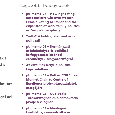
Legutóbbi bejegyzések
pti memo 07 – How right-wing
autocratizers win over women:
Female voting behavior and the
expansion of work-family policies
in Europe’s periphery
Tudta? A boldogtalan ember is
politizál!
pti memo 06 – Kormányzati
médiabefolyás és politikai
hírfogyasztás: kísérleti
ak a
eredmények Magyarországról
t s
Az érzelmek helye a politikai
képviseletben
pti memo 05 – BeU és CORE: Jean
Monnet Chair és Centre of
úlmutat
Excellence projekt-tapasztalatok
margójára
pti memo 04 – Quo vadis
éget ad
Törökországban és a demokrácia
jövője a világban
pti memo 03 – Ideológiai
konfliktus, szavazati alku és