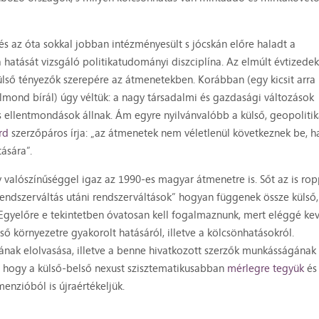
 és az óta sokkal jobban intézményesült s jócskán előre haladt a
atását vizsgáló politikatudományi diszciplína. Az elmúlt évtizedek
ülső tényezők szerepére az átmenetekben. Korábban (egy kicsit arra
mond bírál) úgy véltük: a nagy társadalmi és gazdasági változások
 ellentmondások állnak. Ám egyre nyilvánvalóbb a külső, geopolitik
rd
szerzőpáros írja: „az átmenetek nem véletlenül következnek be, 
tására”.
 valószínűséggel igaz az 1990-es magyar átmenetre is. Sőt az is ro
„rendszerváltás utáni rendszerváltások” hogyan függenek össze külső,
 Egyelőre e tekintetben óvatosan kell fogalmaznunk, mert eléggé ke
ő környezetre gyakorolt hatásáról, illetve a kölcsönhatásokról.
ak elolvasása, illetve a benne hivatkozott szerzők munkásságának
hogy a külső-belső nexust szisztematikusabban
mérlegre tegyük
és
enzióból is újraértékeljük.