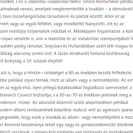
lmünket, s ez a
stabilitás-instabilitás
faktor.
Simon Bornscheier
példáu
rradalmaknak nevezi, amelyek megteremtették a további – a demokrati
szú távú összehangolódás társadalom és pártok között. Ahol ez az
ert vagy az egyik feltétel, vagy mindkettő hiányzott), ott ez az
észen másfajta folyamatok indultak el. Másképpen fogalmazva: a küls
yan vetülete is, ami a stabilitás és az instabilitás szempontjából f
aalder
pedig rámutat: Svájcban és Hollandiában azért lett magas f
ltság alacsony szintű volt. A lazán strukturált holland köztársaság
lt királyság a 19. század elejétől.
azt is, hogy a Hintze-i örökséget a 60-as években kezdik felfedezni,
rébe például olyan témák, mint az állam-vagy a nemzetépítés. Az er
 az egyik első, ilyen jellegű kutatásokkal foglalkozó szervezetet: a
Research Council biztosítja, s a 60-as-70-es években jelennek meg a
Anderson
művei. Az abszolút államról szóló alapművében például
odern állami rendszerének kiépítése reakció volt az agresszív spany
lényegesebb, hogy ezek a munkák az állam- vagy nemzetépítést a mo
briel Almond tanulmánya tehát egy nagy és gondolatébresztő áttekint
böző országok, s milyen kölcsönhatás van mintaadó és mintakövet