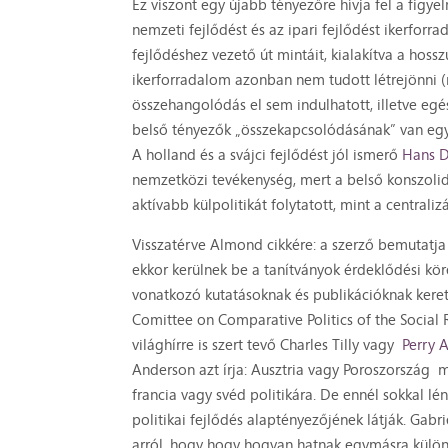
Ez viszont egy újabb tényezőre hívja fel a figye
nemzeti fejlődést és az ipari fejlődést ikerfo
fejlődéshez vezető út mintáit, kialakítva a hos
ikerforradalom azonban nem tudott létrejönni (m
összehangolódás el sem indulhatott, illetve eg
belső tényezők „összekapcsolódásának” van egy ol
A holland és a svájci fejlődést jól ismerő
Hans D
nemzetközi tevékenység, mert a belső konszolidá
aktívabb külpolitikát folytatott, mint a centralizá
Visszatérve Almond cikkére: a szerző bemutatja 
ekkor kerülnek be a tanítványok érdeklődési kö
vonatkozó kutatásoknak és publikációknak keretet
Comittee on Comparative Politics of the Social 
világhírre is szert tevő Charles Tilly vagy
Perry 
Anderson azt írja: Ausztria vagy Poroszország m
francia vagy svéd politikára. De ennél sokkal 
politikai fejlődés alaptényezőjének látják. Ga
arról, hogy hogy hogyan hatnak egymásra külön