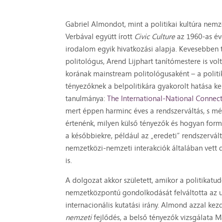
Gabriel Almondot, mint a politikai kultúra nemz
Verbával együtt írott
Civic Culture
az 1960-as éve
irodalom egyik hivatkozási alapja. Kevesebben 
politológus, Arend Lijphart tanítómestere is vo
korának mainstream politológusaként – a politik
tényezőknek a belpolitikára gyakorolt hatása k
tanulmánya:
The International-National Connec
mert éppen harminc éves a rendszerváltás, s mé
értenénk, milyen külső tényezők és hogyan formá
a későbbiekre, például az „eredeti” rendszervá
nemzetközi-nemzeti interakciók általában vett 
is.
A dolgozat akkor született, amikor a politikat
nemzetközpontú gondolkodását felváltotta az un
internacionális kutatási irány. Almond azzal kez
nemzeti
fejlődés, a belső tényezők vizsgálata 