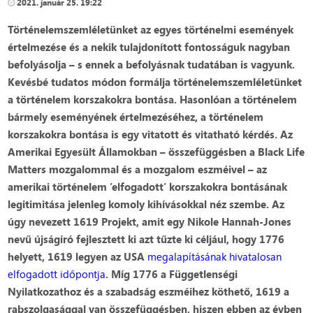
2021. január 25. 19:22
Történelemszemléletünket az egyes történelmi események
értelmezése és a nekik tulajdonított fontosságuk nagyban
befolyásolja – s ennek a befolyásnak tudatában is vagyunk.
Kevésbé tudatos módon formálja történelemszemléletünket
a történelem korszakokra bontása. Hasonlóan a történelem
bármely eseményének értelmezéséhez, a történelem
korszakokra bontása is egy vitatott és vitatható kérdés. Az
Amerikai Egyesült Államokban – összefüggésben a Black Life
Matters mozgalommal és a mozgalom eszméivel – az
amerikai történelem ’elfogadott’ korszakokra bontásának
legitimitása jelenleg komoly kihívásokkal néz szembe. Az
úgy nevezett 1619 Projekt, amit egy Nikole Hannah-Jones
nevű újságíró fejlesztett ki azt tűzte ki céljául, hogy 1776
helyett, 1619 legyen az USA
megalapításának hivatalosan
elfogadott időpontja
. Míg 1776 a Függetlenségi
Nyilatkozathoz és a szabadság eszméihez köthető, 1619 a
rabszolgasággal van összefüggésben, hiszen ebben az évben