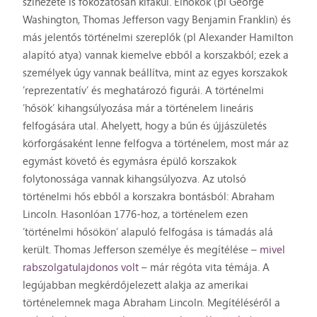
színezete is fokozatosan kifakul. Elnökök (pl George
Washington, Thomas Jefferson vagy Benjamin Franklin) és
más jelentős történelmi szereplők (pl Alexander Hamilton
alapító atya) vannak kiemelve ebből a korszakból; ezek a
személyek úgy vannak beállítva, mint az egyes korszakok
’reprezentatív’ és meghatározó figurái. A történelmi
’hősök’ kihangsúlyozása már a történelem lineáris
felfogására utal. Ahelyett, hogy a bűn és újjászületés
körforgásaként lenne felfogva a történelem, most már az
egymást követő és egymásra épülő korszakok
folytonossága vannak kihangsúlyozva. Az utolsó
történelmi hős ebből a korszakra bontásból: Abraham
Lincoln. Hasonlóan 1776-hoz, a történelem ezen
’történelmi hősökön’ alapuló felfogása is támadás alá
került. Thomas Jefferson személye és megítélése –
mivel
rabszolgatulajdonos volt
– már régóta vita témája. A
legújabban megkérdőjelezett alakja az amerikai
történelemnek maga Abraham Lincoln. Megítéléséről a