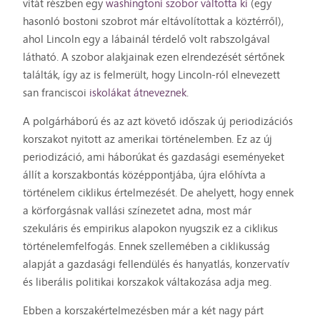
vitát részben egy
washingtoni szobor váltotta ki
(egy
hasonló bostoni szobrot már eltávolítottak a köztérről),
ahol Lincoln egy a lábainál térdelő volt rabszolgával
látható. A szobor alakjainak ezen elrendezését sértőnek
találták, így az is felmerült, hogy Lincoln-ról elnevezett
san franciscoi
iskolákat átneveznek
.
A polgárháború és az azt követő időszak új periodizációs
korszakot nyitott az amerikai történelemben. Ez az új
periodizáció, ami háborúkat és gazdasági eseményeket
állít a korszakbontás középpontjába, újra előhívta a
történelem ciklikus értelmezését. De ahelyett, hogy ennek
a körforgásnak vallási színezetet adna, most már
szekuláris és empirikus alapokon nyugszik ez a ciklikus
történelemfelfogás. Ennek szellemében a ciklikusság
alapját a gazdasági fellendülés és hanyatlás, konzervatív
és liberális politikai korszakok váltakozása adja meg.
Ebben a korszakértelmezésben már a két nagy párt