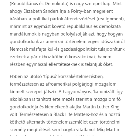
(Republikánus és Demokrata) is nagy szerepet kap. Mint
ahogy Elizabeth Sanders írja a Polity-ban megjelent
írásában, a politikai pártok átrendeződései (realignment),
mármint az egymást követő republikánus és demokrata
mandátumok is nagyban befolyásolják azt, hogy hogyan
gondolkodunk az amerikai történelem egyes időszakairól.
Nemcsak másfajta kül-és gazdaságpolitikát tulajdonítunk
ezeknek a pártokhoz köthető korszakoknak, hanem
részben egymással ellentéteseknek is tekintjük őket.
Ebben az utolsó ’típusú’ korszakértelmezésben,
természetesen az afroamerikai polgárjogi mozgalom
kiemelt szerepet játszik. A hagyományos, ’kanonizált’ így
iskolákban is tanított értelmezés szerint a mozgalom fő
gondolkodója és kiemelkedő alajka Martin Luther King
volt. Természetesen a Black Life Matters-höz és a hozzá
köthető alternatív történelemszemlélet ezen történelmi
személy megítélését sem hagyta vitatlanul. Míg Martin