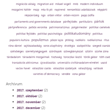
migrációs válság
migration aid
mikael wigell
mnb
modern individuum
mozgalmi háttér
mszp
mta tk pti
napirend
nemzetközi adatbázisok
néppárti
népszerűség
ngo
orbán viktor
orbán-rezsim
papp zsófia
pártok
parliaments and governments database
pártfejlődés
partikuláris
pártpreferencia
patkós veronika
patrimonializmus
polgármester
politikai cselekvé
politikatudomány
politikai fejlődés
politikai pszichológia
politikus
populizmus
populáris kultúra
pősze lajos
ptiblog
radikális
radikalizmus
rítus
róna dániel
sajtószabadság
soros alapítvány
stratégia
szakpolitika
szegedi csaná
szélsőséges
személyiségjegyek
szórólapok
szövegbányászat
sztálin
szürke zóna
tárdadalom
társadalmi mozgalmak
tisztaság
toroczkai lászló
török gábor
tóth csa
tranzakciós aktivizmus
újraválasztás
univerzális civiltársadalom-elmélet
usaid
vaclav havel
választási csalás
választási szabályok
választójog
vallások
varieties of democracy
vendée
vona gábor
Archívum
(2)
2017. szeptember
(2)
2017. október
(2)
2017. november
(2)
2017. december