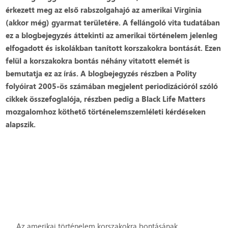
érkezett meg az első rabszolgahajó az amerikai Virginia
(akkor még) gyarmat területére. A fellángoló vita tudatában
ez a blogbejegyzés áttekinti az amerikai történelem jelenleg
elfogadott és iskolákban tanított korszakokra bontását. Ezen
felül a korszakokra bontás néhány vitatott elemét is
bemutatja ez az írás. A blogbejegyzés részben a Polity
folyóirat 2005-ös számában megjelent periodizációról szóló
cikkek összefoglalója, részben pedig a Black Life Matters
mozgalomhoz köthető történelemszemléleti kérdéseken
alapszik.
Az amerikai történelem korszakokra bontásának