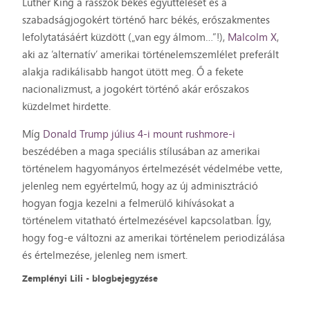
Luther King a rasszok békés együttélését és a
szabadságjogokért történő harc békés, erőszakmentes
lefolytatásáért küzdött („van egy álmom…”!),
Malcolm X
,
aki az ’alternatív’ amerikai történelemszemlélet preferált
alakja radikálisabb hangot ütött meg. Ő a fekete
nacionalizmust, a jogokért történő akár erőszakos
küzdelmet hirdette.
Míg
Donald Trump július 4-i mount rushmore-i
beszédében a maga speciális stílusában az amerikai
történelem hagyományos értelmezését védelmébe vette,
jelenleg nem egyértelmű, hogy az új adminisztráció
hogyan fogja kezelni a felmerülő kihívásokat a
történelem vitatható értelmezésével kapcsolatban. Így,
hogy fog-e változni az amerikai történelem periodizálása
és értelmezése, jelenleg nem ismert.
Zemplényi Lili - blogbejegyzése