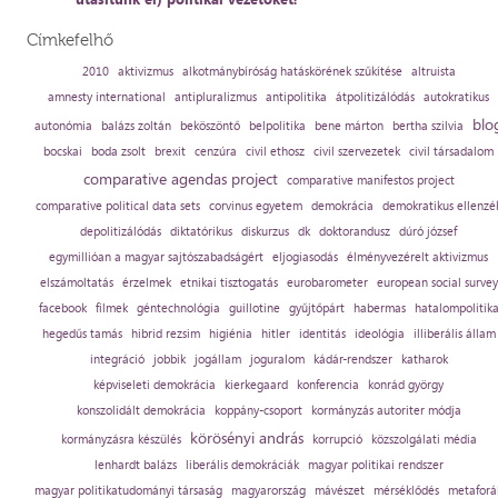
Címkefelhő
2010
aktivizmus
alkotmánybíróság hatáskörének szűkítése
altruista
amnesty international
antipluralizmus
antipolitika
átpolitizálódás
autokratikus
blo
autonómia
balázs zoltán
beköszöntő
belpolitika
bene márton
bertha szilvia
bocskai
boda zsolt
brexit
cenzúra
civil ethosz
civil szervezetek
civil társadalom
comparative agendas project
comparative manifestos project
comparative political data sets
corvinus egyetem
demokrácia
demokratikus ellenzé
depolitizálódás
diktatórikus
diskurzus
dk
doktorandusz
dúró józsef
egymillióan a magyar sajtószabadságért
eljogiasodás
élményvezérelt aktivizmus
elszámoltatás
érzelmek
etnikai tisztogatás
eurobarometer
european social survey
facebook
filmek
géntechnológia
guillotine
gyűjtőpárt
habermas
hatalompolitik
hegedűs tamás
hibrid rezsim
higiénia
hitler
identitás
ideológia
illiberális állam
integráció
jobbik
jogállam
joguralom
kádár-rendszer
katharok
képviseleti demokrácia
kierkegaard
konferencia
konrád györgy
konszolidált demokrácia
koppány-csoport
kormányzás autoriter módja
körösényi andrás
kormányzásra készülés
korrupció
közszolgálati média
lenhardt balázs
liberális demokráciák
magyar politikai rendszer
magyar politikatudományi társaság
magyarország
mávészet
mérséklődés
metaforá