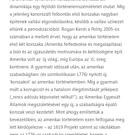
dinamikája egy fejlődő történelemszemléletet mutat. Míg
a jelenleg kanonizált felbontás első korszakai nagyban
építenek vallási elgondolásokra, később a vallási színezet
eltűnik a periodizációból. Rogan Kersh a Polity 2005-ös
számában a mellett érvel, hogy az amerikai történelem
első két korszaka (Amerika felfedezése és megalapítása)
a bűn és az újjászületés motívumára és kettősségére épít.
Amerika volt az ’új világ’, míg Európa az ’ó’, öreg
kontinens. A gyarmati időszak után, az amerikai
szabadságharc (és szimbolikusan 1776) nyitott új
’korszakot’ az amerikai történelemben. Míg a gyarmati
múlt a korrupciót és a hatalom illegitimitását jelképezi
(„nincs adózás képviselet nélkül!”), az Amerikai Egyesült
Államok megszületésével egy új, a szabadságra épülő
korszak veszi kezdetét. Mint ahogy említettük a
bevezetőben, az amerikai történelem ezen felfogása meg
lett kérdőjelezve – az 1619 Projekt szerint az iskolákban
nem az 1776-os szabadság szemléletet, hanem a