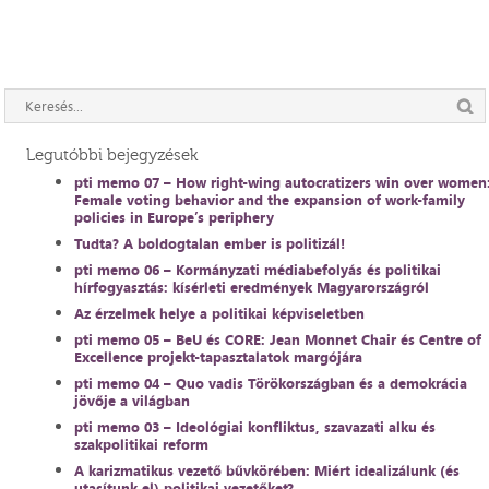
Legutóbbi bejegyzések
pti memo 07 – How right-wing autocratizers win over women
Female voting behavior and the expansion of work-family
policies in Europe’s periphery
Tudta? A boldogtalan ember is politizál!
pti memo 06 – Kormányzati médiabefolyás és politikai
hírfogyasztás: kísérleti eredmények Magyarországról
Az érzelmek helye a politikai képviseletben
pti memo 05 – BeU és CORE: Jean Monnet Chair és Centre of
Excellence projekt-tapasztalatok margójára
pti memo 04 – Quo vadis Törökországban és a demokrácia
jövője a világban
pti memo 03 – Ideológiai konfliktus, szavazati alku és
szakpolitikai reform
A karizmatikus vezető bűvkörében: Miért idealizálunk (és
utasítunk el) politikai vezetőket?