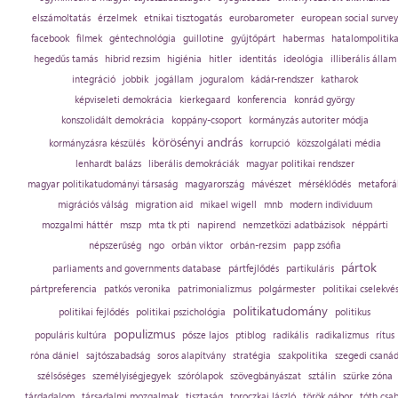
elszámoltatás
érzelmek
etnikai tisztogatás
eurobarometer
european social survey
facebook
filmek
géntechnológia
guillotine
gyűjtőpárt
habermas
hatalompolitik
hegedűs tamás
hibrid rezsim
higiénia
hitler
identitás
ideológia
illiberális állam
integráció
jobbik
jogállam
joguralom
kádár-rendszer
katharok
képviseleti demokrácia
kierkegaard
konferencia
konrád györgy
konszolidált demokrácia
koppány-csoport
kormányzás autoriter módja
körösényi andrás
kormányzásra készülés
korrupció
közszolgálati média
lenhardt balázs
liberális demokráciák
magyar politikai rendszer
magyar politikatudományi társaság
magyarország
mávészet
mérséklődés
metaforá
migrációs válság
migration aid
mikael wigell
mnb
modern individuum
mozgalmi háttér
mszp
mta tk pti
napirend
nemzetközi adatbázisok
néppárti
népszerűség
ngo
orbán viktor
orbán-rezsim
papp zsófia
pártok
parliaments and governments database
pártfejlődés
partikuláris
pártpreferencia
patkós veronika
patrimonializmus
polgármester
politikai cselekvé
politikatudomány
politikai fejlődés
politikai pszichológia
politikus
populizmus
populáris kultúra
pősze lajos
ptiblog
radikális
radikalizmus
rítus
róna dániel
sajtószabadság
soros alapítvány
stratégia
szakpolitika
szegedi csaná
szélsőséges
személyiségjegyek
szórólapok
szövegbányászat
sztálin
szürke zóna
tárdadalom
társadalmi mozgalmak
tisztaság
toroczkai lászló
török gábor
tóth csa