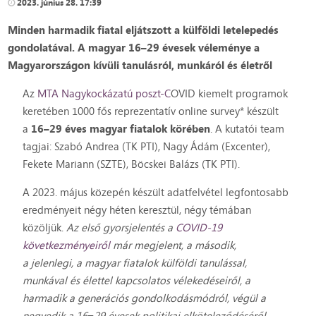
2023. június 28. 17:39
Minden harmadik fiatal eljátszott a külföldi letelepedés
gondolatával.
A magyar 16–29 évesek véleménye a
Magyarországon kívüli tanulásról, munkáról és életr
ől
Az
MTA Nagykockázatú poszt-C
OVID kiemelt programok
keretében 1000 fős reprezentatív online survey* készült
a
16–29 éves magyar fiatalok körében
. A kutatói team
tagjai: Szabó Andrea (TK PTI), Nagy Ádám (Excenter),
Fekete Mariann (SZTE), Böcskei Balázs (TK PTI).
A 2023. május közepén készült adatfelvétel legfontosabb
eredményeit négy héten keresztül, négy témában
közöljük.
Az első gyorsjelentés a
COVID-19
következményeiről
már megjelent, a második,
a
jelenlegi,
a magyar fiatalok külföldi tanulással,
munkával és élettel kapcsolatos vélekedéseiről, a
harmadik a generációs gondolkodásmódról, végül a
negyedik a 16−29 évesek politikai elköteleződéséről