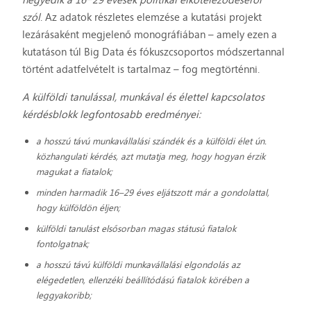
szól
. Az adatok részletes elemzése a kutatási projekt
lezárásaként megjelenő monográfiában – amely ezen a
kutatáson túl Big Data és fókuszcsoportos módszertannal
történt adatfelvételt is tartalmaz – fog megtörténni.
A külföldi tanulással, munkával és élettel kapcsolatos
kérdésblokk legfontosabb eredményei:
a hosszú távú munkavállalási szándék és a külföldi élet ún.
közhangulati kérdés, azt mutatja meg, hogy hogyan érzik
magukat a fiatalok;
minden harmadik 16–29 éves eljátszott már a gondolattal,
hogy külföldön éljen;
külföldi tanulást elsősorban magas státusú fiatalok
fontolgatnak;
a hosszú távú külföldi munkavállalási elgondolás az
elégedetlen, ellenzéki beállítódású fiatalok körében a
leggyakoribb;