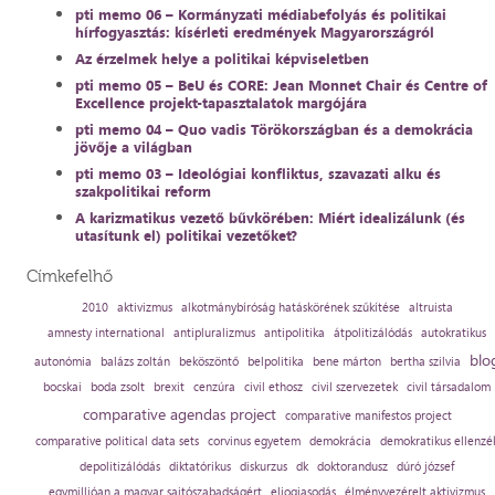
pti memo 06 – Kormányzati médiabefolyás és politikai
hírfogyasztás: kísérleti eredmények Magyarországról
Az érzelmek helye a politikai képviseletben
pti memo 05 – BeU és CORE: Jean Monnet Chair és Centre of
Excellence projekt-tapasztalatok margójára
pti memo 04 – Quo vadis Törökországban és a demokrácia
jövője a világban
pti memo 03 – Ideológiai konfliktus, szavazati alku és
szakpolitikai reform
A karizmatikus vezető bűvkörében: Miért idealizálunk (és
utasítunk el) politikai vezetőket?
Címkefelhő
2010
aktivizmus
alkotmánybíróság hatáskörének szűkítése
altruista
amnesty international
antipluralizmus
antipolitika
átpolitizálódás
autokratikus
blo
autonómia
balázs zoltán
beköszöntő
belpolitika
bene márton
bertha szilvia
bocskai
boda zsolt
brexit
cenzúra
civil ethosz
civil szervezetek
civil társadalom
comparative agendas project
comparative manifestos project
comparative political data sets
corvinus egyetem
demokrácia
demokratikus ellenzé
depolitizálódás
diktatórikus
diskurzus
dk
doktorandusz
dúró józsef
egymillióan a magyar sajtószabadságért
eljogiasodás
élményvezérelt aktivizmus