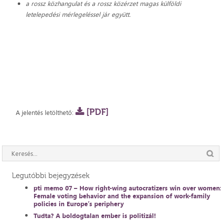
a rossz közhangulat és a rossz közérzet magas külföldi
letelepedési mérlegeléssel jár együtt.
[PDF]
A jelentés letölthető:
Legutóbbi bejegyzések
pti memo 07 – How right-wing autocratizers win over women
Female voting behavior and the expansion of work-family
policies in Europe’s periphery
Tudta? A boldogtalan ember is politizál!